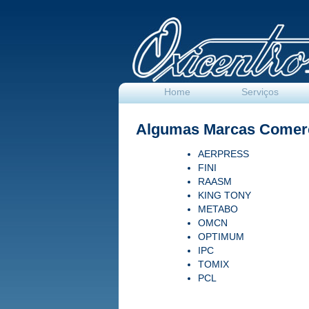
Home
Serviços
Algumas Marcas Comerc
AERPRESS
FINI
RAASM
KING TONY
METABO
OMCN
OPTIMUM
IPC
TOMIX
PCL